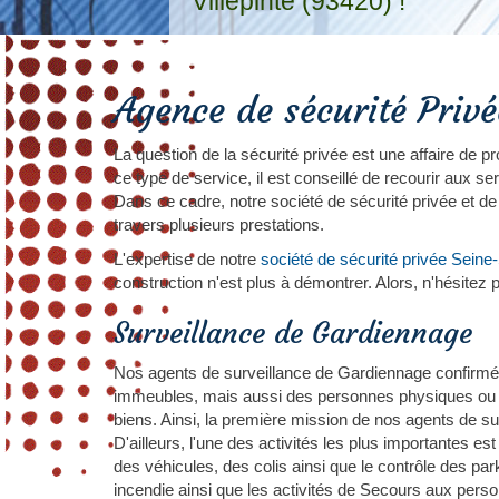
Villepinte (93420) !
Agence de sécurité Privé
La question de la sécurité privée est une affaire de 
ce type de service, il est conseillé de recourir aux s
Dans ce cadre, notre société de sécurité privée et de
travers plusieurs prestations.
L'expertise de notre
société de sécurité privée Seine
construction n'est plus à démontrer. Alors, n'hésitez 
Surveillance de Gardiennage
Nos agents de surveillance de Gardiennage confirmé
immeubles, mais aussi des personnes physiques ou mo
biens. Ainsi, la première mission de nos agents de sur
D'ailleurs, l'une des activités les plus importantes est
des véhicules, des colis ainsi que le contrôle des par
incendie ainsi que les activités de Secours aux pers